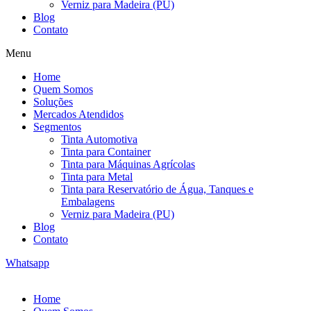
Verniz para Madeira (PU)
Blog
Contato
Menu
Home
Quem Somos
Soluções
Mercados Atendidos
Segmentos
Tinta Automotiva
Tinta para Container
Tinta para Máquinas Agrícolas
Tinta para Metal
Tinta para Reservatório de Água, Tanques e
Embalagens
Verniz para Madeira (PU)
Blog
Contato
Whatsapp
Home